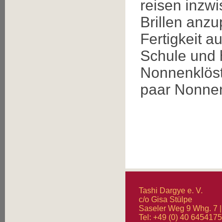
reisen inzw
Brillen anz
Fertigkeit a
Schule und h
Nonnenklöst
paar Nonnen
Tashi Dargye e. V.
c/o Gisa Stülpe
Saseler Weg 9 Whg. 7 
Tel: +49 (0) 40 645417